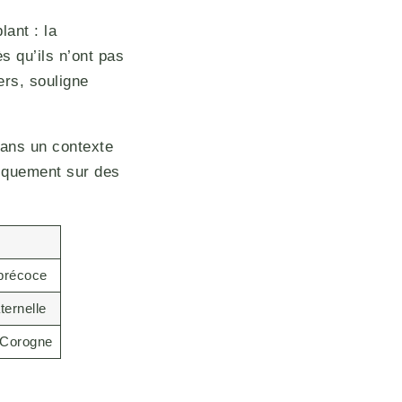
ant : la
s qu’ils n’ont pas
ers, souligne
dans un contexte
niquement sur des
 précoce
ernelle
a Corogne