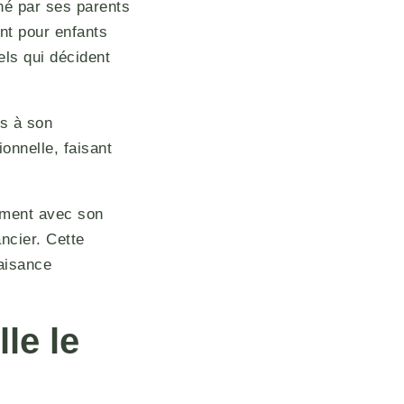
né par ses parents
nt pour enfants
els qui décident
es à son
onnelle, faisant
mment avec son
ancier. Cette
 aisance
le le