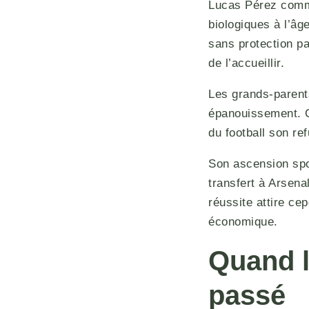
Lucas Pérez comme
biologiques à l’âg
sans protection pa
de l’accueillir.
Les grands-parents
épanouissement. Ce
du football son re
Son ascension spo
transfert à Arsena
réussite attire ce
économique.
Quand l
passé