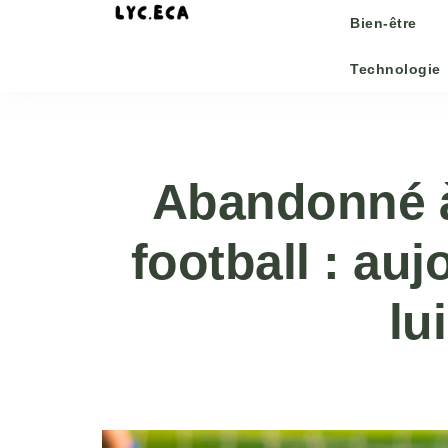
Bien-être
Technologie
Abandonné à 
football : auj
lu