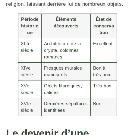
religion, laissant derrière lui de nombreux objets.
Période
Éléments
État de
historiq
découverts
conserva
ue
tion
XIIIe
Architecture de la
Excellent
siècle
crypte, colonnes
romanes
XIVe
Fresques murales,
Bon à
siècle
manuscrits
très bon
XVe
Objets liturgiques,
Très bon
siècle
calices
XVIe
Dernières sépultures
Bon
siècle
identifiées
Le devenir d’une