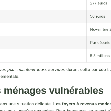
277 euros
50 euros
Novembre 
Par départ
5,8 millions
ses pour maintenir leurs services
durant cette période tr
nementale.
es ménages vulnérables
ans une situation délicate.
Les foyers à revenus modes
ur tenir jusqu’en novembre. Pour beaucoup, ce report n’