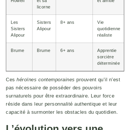
Howell
et sa
et amitié
licorne
Les
Sisters
8+ ans
Vie
Sisters
Alipour
quotidienne
Alipour
réaliste
Brume
Brume
6+ ans
Apprentie
sorcière
déterminée
Ces
héroïnes contemporaines
prouvent qu’il n’est
pas nécessaire de posséder des pouvoirs
surnaturels pour être extraordinaire. Leur force
réside dans leur personnalité authentique et leur
capacité à surmonter les obstacles du quotidien.
L’évolution vers une