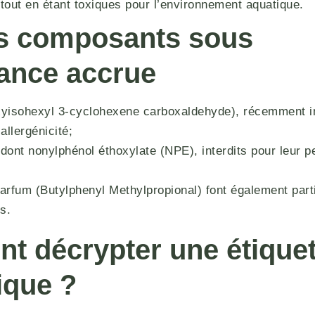
tout en étant toxiques pour l’environnement aquatique.
es composants sous
lance accrue
xyisohexyl 3-cyclohexene carboxaldehyde), récemment in
allergénicité;
dont nonylphénol éthoxylate (NPE), interdits pour leur p
parfum (Butylphenyl Methylpropional) font également par
s.
 décrypter une étiquet
ique ?