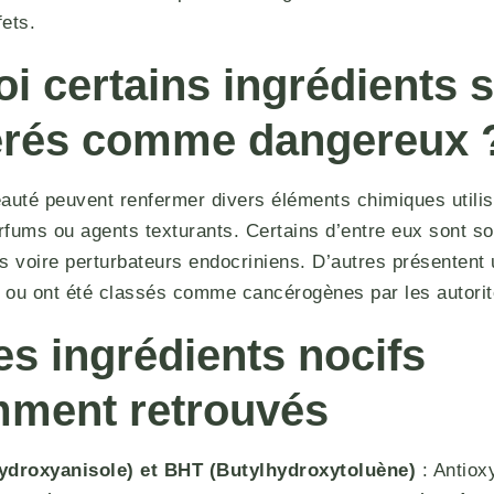
fets.
i certains ingrédients s
érés comme dangereux 
eauté peuvent renfermer divers éléments chimiques util
rfums ou agents texturants. Certains d’entre eux sont s
nes voire perturbateurs endocriniens. D’autres présentent
 ou ont été classés comme cancérogènes par les autorité
es ingrédients nocifs
mment retrouvés
ydroxyanisole) et BHT (Butylhydroxytoluène)
: Antiox