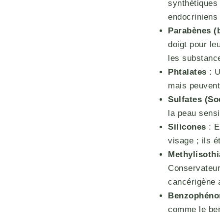
synthétiques 
endocriniens
Parabènes (
doigt pour le
les substance
Phtalates
: U
mais peuvent
Sulfates (S
la peau sensib
Silicones
: E
visage ; ils 
Methylisoth
Conservateur
cancérigène 
Benzophénon
comme le ben