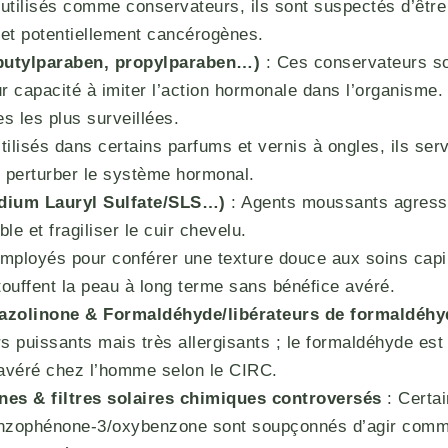
utilisés comme conservateurs, ils sont suspectés d’être
 et potentiellement cancérogènes.
butylparaben, propylparaben…)
: Ces conservateurs so
ur capacité à imiter l’action hormonale dans l’organisme. 
s les plus surveillées.
tilisés dans certains parfums et vernis à ongles, ils serv
 perturber le système hormonal.
odium Lauryl Sulfate/SLS…)
: Agents moussants agressif
le et fragiliser le cuir chevelu.
mployés pour conférer une texture douce aux soins capi
étouffent la peau à long terme sans bénéfice avéré.
iazolinone & Formaldéhyde/libérateurs de formaldéhy
s puissants mais très allergisants ; le formaldéhyde e
avéré chez l’homme selon le CIRC.
es & filtres solaires chimiques controversés
: Certai
zophénone-3/oxybenzone sont soupçonnés d’agir comm