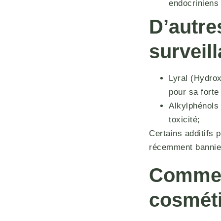
endocriniens 
D’autr
surveil
Lyral (Hydro
pour sa forte 
Alkylphénols 
toxicité;
Certains additifs 
récemment bannie
Comment
cosmét