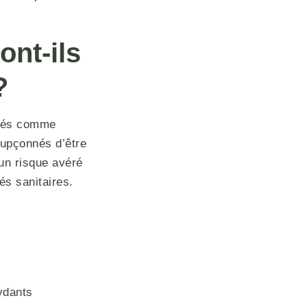
ont-ils
?
isés comme
oupçonnés d’être
 un risque avéré
s sanitaires.
ydants