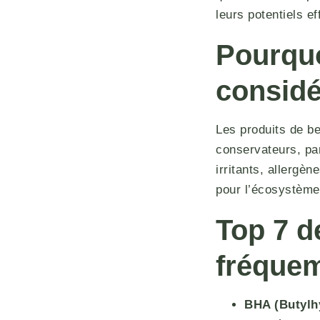
leurs potentiels ef
Pourquo
consid
Les produits de b
conservateurs, pa
irritants, allergè
pour l’écosystème
Top 7 d
fréque
BHA (Butylh